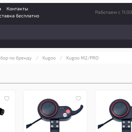
а
Контакты
Работаем с 11:00
оставка бесплатно
бор по бренду
Kugoo
Kugoo M2/PRO