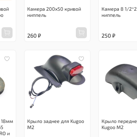
ивой
Камера 200x50 кривой
Камера 8 1/2*
oo
ниппель
ниппель
260 ₽
250 ₽
 18мм
Крыло заднее для Kugoo
Крыло передне
65
M2
Kugoo M2
RO и