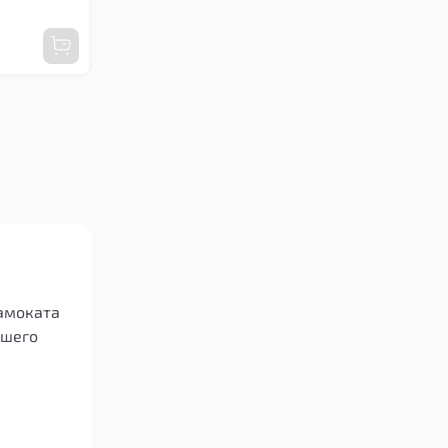
Мотор
2
Накладки, кожухи
2
Ось
1
Покрышка самокатная
13
Провод-коса
2
Руль
1
Ручка тормоза
1
Стойка рулевая
3
амоката
Трос тормозной
1
ашего
Фара, габарит
1