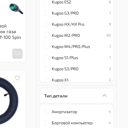
Kugoo ES2
6
Kugoo G3/PRO
1
Kugoo HX/HX Pro
9
вой
ок газа
Kugoo M2/PRO
60
f-100 5pin
Kugoo M4/PRO/Plus
1
Kugoo S1/Plus
1
Kugoo S3/PRO
2
Kugoo X1
2
Midway Andy
2
Тип детали
Midway i-One/PRO
5
Амортизатор
4
Midway Mini
6
Бортовой компьютер
4
Midway Yamato 0809/PRO
5