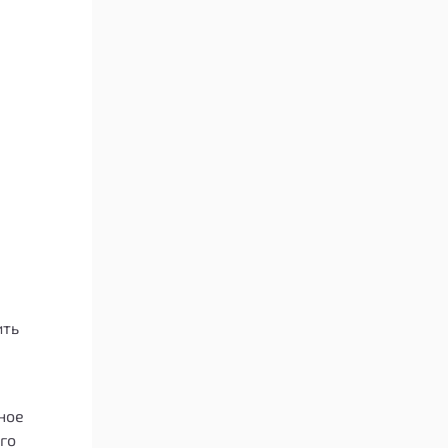
ить
ное
го