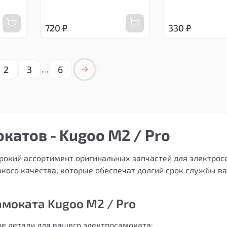
720 ₽
330 ₽
2
3
6
…
катов - Kugoo M2 / Pro
рокий ассортимент оригинальных запчастей для электрос
сокого качества, которые обеспечат долгий срок службы в
амоката Kugoo M2 / Pro
е детали для вашего электросамоката: