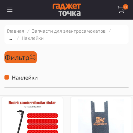
0
Главная
Запчасти для электросамокатов
...
Наклейки
Фильтрㅤ
Наклейки