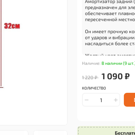
Амортизатор задний 
предназначен для эл
обеспечивает плавно
пересеченной местно
Он имеет прочную к
от ударов и вибрации
насладиться более с
Желтый цвет амортиз
стильный и оригинал
Наличие:
В наличии (9 шт.
долгий срок службы 
1 090 ₽
1 220 ₽
Заказывая этот амор
для обновления и ул
КОЛИЧЕСТВО
функциональность и 
данного продукта.
Бесплат