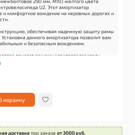
(межболтовое 290 мм, М10) желтого цвета
ектровелосипеда U2. Этот амортизатор
е и комфортное вождение на неровных дорогах и
сти.
онструкцию, обеспечивая надежную защиту рамы
. Установка данного амортизатора позволит вам
табильным и безопасным вождением.
атора придаст вашему электровелосипеду
ьный вид. Качественные материалы обеспечивают
)
изделия.
тизатор, вы получаете универсальное решение
учшения вашего электровелосипеда. Надежность,
долговечность - основные характеристики
В корзину
ная доставка
при заказе
от 3000 руб.