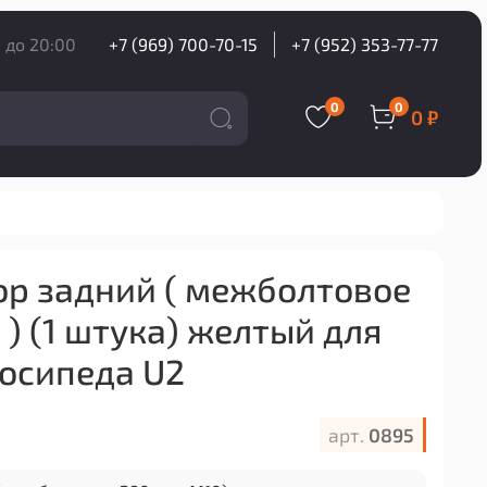
 до 20:00
+7 (969) 700-70-15
+7 (952) 353-77-77
0
0
0 ₽
р задний ( межболтовое
) (1 штука) желтый для
осипеда U2
арт.
0895