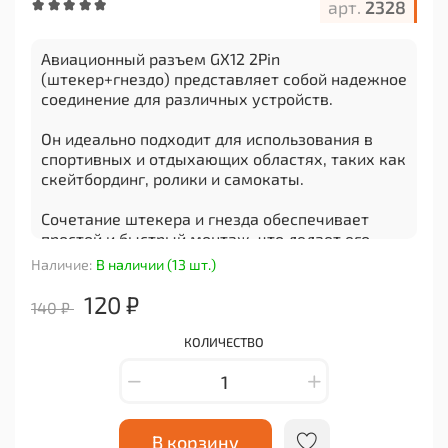
арт.
2328
Авиационный разъем GX12 2Pin
(штекер+гнездо) представляет собой надежное
соединение для различных устройств.
Он идеально подходит для использования в
спортивных и отдыхающих областях, таких как
скейтбординг, ролики и самокаты.
Сочетание штекера и гнезда обеспечивает
простой и быстрый монтаж, что делает его
удобным в использовании.
Наличие:
В наличии (13 шт.)
Авиационный разъем GX12 обладает двумя
120 ₽
140 ₽
контактами (2Pin), что обеспечивает
стабильное электрическое соединение.
КОЛИЧЕСТВО
Его компактный размер и легкий вес делают
его легким для транспортировки и установки.
Этот разъем отличается высокой надежностью
В корзину