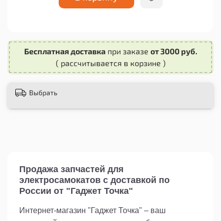
и долговечностью, что гарантирует долгий срок
службы.
Приобретая авиационный разъем GX12 2Pin, вы
получаете качественный продукт, который
Бесплатная доставка
при заказе
от 3000 руб.
обеспечит стабильную работу вашего
( рассчитывается в корзине )
устройства.
Выбрать
Продажа запчастей для
электросамокатов с доставкой по
России от "Гаджет Точка"
Интернет-магазин "Гаджет Точка" – ваш