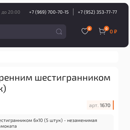
 до 20:00
+7 (969) 700-70-15
+7 (952) 353-77-77
0
0
0 ₽
тренним шестигранником
к)
арт.
1670
естигранником 6x10 (5 штук) - незаменимая
амоката