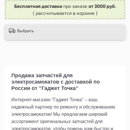
удовольствие от каждой поездки. Не упустите
Бесплатная доставка
при заказе
от 3000 руб.
возможность сделать свои поездки более
комфортными с помощью держателя X-81.
( рассчитывается в корзине )
Выбрать
Продажа запчастей для
электросамокатов с доставкой по
России от "Гаджет Точка"
Интернет-магазин "Гаджет Точка" – ваш
надежный партнер по ремонту и обслуживанию
электросамокатов! Мы предлагаем широкий
ассортимент оригинальных запчастей для
электросамокатов, чтобы помочь вам быстро и