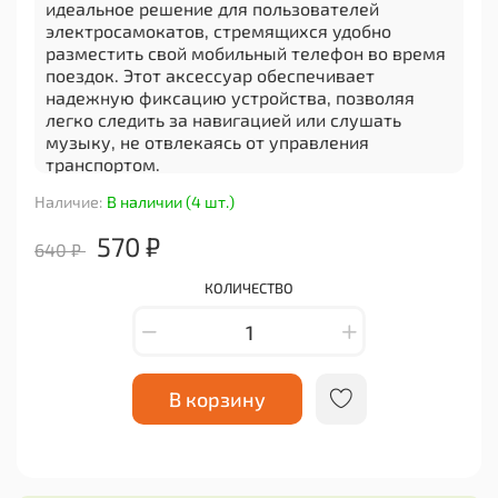
идеальное решение для пользователей
электросамокатов, стремящихся удобно
разместить свой мобильный телефон во время
поездок. Этот аксессуар обеспечивает
надежную фиксацию устройства, позволяя
легко следить за навигацией или слушать
музыку, не отвлекаясь от управления
транспортом.
Изготовленный из качественных материалов,
Наличие:
В наличии (4 шт.)
держатель гарантирует долгий срок службы.
570 ₽
Компактный и легкий, он не добавляет лишнего
640 ₽
веса и не мешает управлению самокатом.
Простота установки позволяет быстро
КОЛИЧЕСТВО
закрепить держатель на руле, а его
универсальный дизайн подходит для
большинства моделей.
Данный аксессуар не только удобен, но и
В корзину
практичен, что делает его незаменимым
спутником во время поездок. Ваш телефон
всегда под рукой, что позволяет
сосредоточиться на дороге и получать