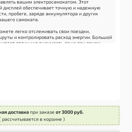
равлять вашим электросамокатом. Этот
й дисплей обеспечивает точную и надежную
ти, пробеге, заряде аккумулятора и других
вашего самоката.
ожете легко отслеживать свои поездки,
руты и контролировать расход энергии. Большой
ечивает отличную видимость даже при ярком
в условиях низкой освещенности.
мпьютер для электросамоката Kugoo G-Booster
ся на рулевую колонку самоката и имеет
 интерфейс, что делает его использование
 для всех пользователей. Кроме того, он имеет
торый гармонично сочетается с общим внешним
та.
ость повысить функциональность и комфорт
о электросамоката Kugoo G-Booster с помощью
ная доставка
при заказе
от 3000 руб.
омпьютера. Закажите его прямо сейчас и
( рассчитывается в корзине )
м контролем над своими поездками!