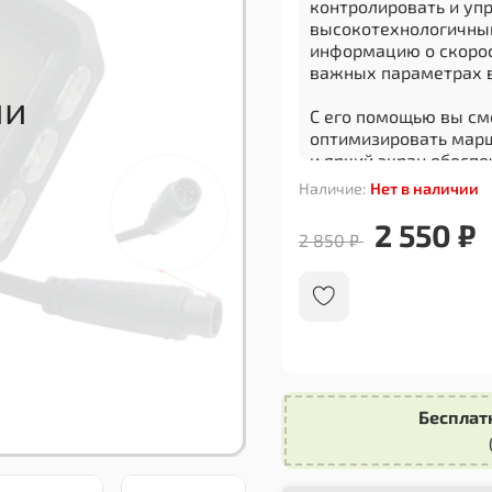
контролировать и уп
высокотехнологичны
информацию о скорос
важных параметрах 
С его помощью вы см
оптимизировать марш
и яркий экран обесп
солнечном свете или 
Наличие:
Нет в наличии
Дисплей бортовой ко
2 550 ₽
2 850 ₽
легко устанавливает
интуитивно понятный
максимально удобным
стильный дизайн, ко
видом вашего самока
Не упустите возможн
использования вашег
Бесплат
дисплея бортового к
наслаждайтесь полны