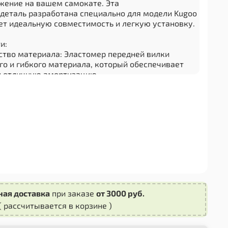
ение на вашем самокате. Эта
деталь разработана специально для модели Kugoo
ует идеальную совместимость и легкую установку.
и:
ество материала: Эластомер передней вилки
го и гибкого материала, который обеспечивает
и отличную амортизацию.
: Данный эластомер является оригинальной
электросамоката Kugoo G2 Pro, поэтому он точно
дели.
изация: Благодаря использованию этого
вилка будет более гибкой и способной поглощать
оверхностях, обеспечивая вам комфортное
 Замена эластомера передней вилки не требует
 или инструментов. Просто снимите старый
те новый на его место.
ная доставка
при заказе
от 3000 руб.
к и обеспечьте безопасность своего
( рассчитывается в корзине )
oo G2 Pro с помощью этого высококачественного
 вилки. Приобретайте запасные части только от
дителей, чтобы быть уверенными в их