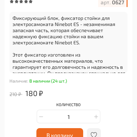
арт.
0627
Фиксирующий блок, фиксатор стойки для
электросамоката Ninebot ES - незаменимая
запасная часть, которая обеспечивает
надежную фиксацию стойки на вашем
электросамокате Ninebot ES.
Этот фиксатор изготовлен из
высококачественных материалов, что
гарантирует его долговечность и надежность в
эксплуатации. Он предназначен специально для
модели Ninebot ES, поэтому идеально подходит
Наличие:
В наличии (24 шт.)
для замены поврежденного или изношенного
фиксатора.
180 ₽
210 ₽
С помощью этого фиксирующего блока вы
КОЛИЧЕСТВО
сможете легко и быстро установить стойку на
своем электросамокате Ninebot ES без
необходимости использования дополнительных
инструментов или специальных навыков.
Просто закрепите его на месте и
В корзину