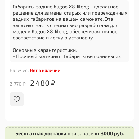
Габариты задние Kugoo X8 Jilong - идеальное
решение для замены старых или поврежденных
задних габаритов на вашем самокате. Эта
запасная часть специально разработана для
модели Kugoo X8 Jilong, обеспечивая точное
соответствие и легкую установку.
Основные характеристики:
- Прочный материал: Габариты выполнены из
высококачественного материала, обеспечивая
долговечность и надежность в использовании.
Наличие:
Нет в наличии
- Идеальная посадка: Задние габариты точно
соответствуют оригинальным размерам, что
2 480 ₽
2 770 ₽
позволяет без проблем установить их на ваш
самокат.
- Улучшенная видимость: С ярким
светодиодным освещением, эти задние
габариты значительно повышают видимость в
темное время суток или при плохой погоде,
обеспечивая безопасность во время езды.
Бесплатная доставка
при заказе
от 3000 руб.
Необходимые инструменты для установки: