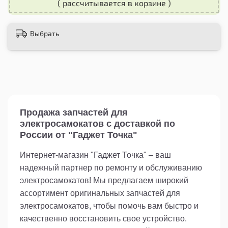
( рассчитывается в корзине )
- Отвертка
- Ключ
Выбрать
Замена задних габаритов на самокате - это
простая процедура, которую можно выполнить
самостоятельно. Просто открутите старые
габариты с помощью отвертки и ключа, а затем
установите новые габариты на их место.
Убедитесь, что все крепления надежно
закреплены, чтобы избежать любых проблем
во время использования.
Продажа запчастей для
электросамокатов с доставкой по
Габариты задние Kugoo X8 Jilong - это
России от "Гаджет Точка"
незаменимая запасная часть для вашего
самоката. Придайте своему самокату новый
Интернет-магазин "Гаджет Точка" – ваш
вид и повысьте безопасность во время езды с
надежный партнер по ремонту и обслуживанию
этими яркими и надежными задними
габаритами. Закажите сейчас и наслаждайтесь
электросамокатов! Мы предлагаем широкий
комфортной и безопасной поездкой!
ассортимент оригинальных запчастей для
электросамокатов, чтобы помочь вам быстро и
качественно восстановить свое устройство.