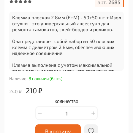
арт.
2685
Клемма плоская 2.8мм (F+M) - 50+50 шт + Изол.
втулки - это универсальный аксессуар для
ремонта самокатов, скейтбордов и роликов.
Она представляет собой набор из 50 плоских
клемм с диаметром 2.8мм, обеспечивающих
надежное соединение.
Клемма выполнена с учетом максимальной
прочности и долговечности, что гарантирует
надежную фиксацию элементов.
Наличие:
В наличии (6 шт.)
Каждая клемма оснащена изоляционными
210 ₽
240 ₽
втулками, обеспечивающими безопасность и
защиту от короткого замыкания.
КОЛИЧЕСТВО
Этот набор позволит вам быстро и качественно
заменить или отремонтировать детали вашего
транспортного средства.
В корзину