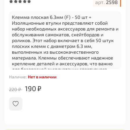
арт.
2598
Клемма плоская 6.3мм (F) - 50 шт +
Изоляционные втулки представляют собой
набор необходимых аксессуаров для ремонта и
обслуживания самокатов, скейтбордов и
роликов. Этот набор включает в себя 50 штук
плоских клемм с диаметром 6.3 мм,
выполненных из высококачественного
материала. Клеммы обеспечивают надежное
крепление деталей и аксессуаров, что важно
для безопасной эксплуатации спортивного
оборудования.
Наличие:
Нет в наличии
Изоляционные втулки, входящие в комплект,
190 ₽
220 ₽
помогают предотвратить короткое замыкание и
обеспечивают электрическую изоляцию. Этот
функциональный набор позволяет быстро и
качественно провести необходимые ремонтные
работы, обеспечивая надежность и
безопасность эксплуатации вашего
оборудования. Клемма плоская 6.3мм (F) - 50