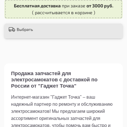
шт + Изоляционные втулки отличаются
Бесплатная доставка
при заказе
от 3000 руб.
прочностью, долговечностью и удобством в
( рассчитывается в корзине )
использовании, что делает их отличным
выбором для спортсменов и любителей
активного отдыха.
Выбрать
Продажа запчастей для
электросамокатов с доставкой по
России от "Гаджет Точка"
Интернет-магазин "Гаджет Точка" – ваш
надежный партнер по ремонту и обслуживанию
электросамокатов! Мы предлагаем широкий
ассортимент оригинальных запчастей для
электросамокатов, чтобы помочь вам быстро и