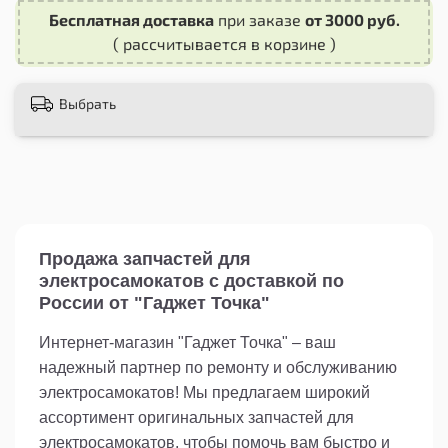
перегрузки и короткого замыкания, что
Бесплатная доставка
при заказе
от 3000 руб.
повышает безопасность использования.
( рассчитывается в корзине )
Заказывая контроллер передний для
электросамоката Kugoo GX Jilong, вы получаете
Выбрать
оригинальное качество по доступной цене.
Замена данной запчасти не требует
специальных навыков или инструментов,
поэтому вы сможете легко самостоятельно
установить контроллер на свой
электросамокат.
Не допускайте поломок и простоев вашего
Продажа запчастей для
самоката - приобретите контроллер передний
электросамокатов с доставкой по
для электросамоката Kugoo GX Jilong прямо
России от "Гаджет Точка"
сейчас и продолжайте наслаждаться
комфортной и безопасной ездой!
Интернет-магазин "Гаджет Точка" – ваш
надежный партнер по ремонту и обслуживанию
электросамокатов! Мы предлагаем широкий
ассортимент оригинальных запчастей для
электросамокатов, чтобы помочь вам быстро и