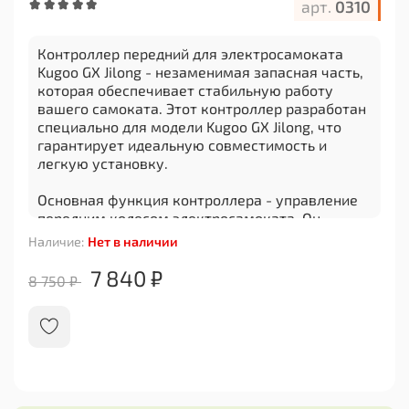
арт.
0310
Контроллер передний для электросамоката
Kugoo GX Jilong - незаменимая запасная часть,
которая обеспечивает стабильную работу
вашего самоката. Этот контроллер разработан
специально для модели Kugoo GX Jilong, что
гарантирует идеальную совместимость и
легкую установку.
Основная функция контроллера - управление
передним колесом электросамоката. Он
отвечает за подачу сигнала на мотор,
Наличие:
Нет в наличии
регулировку скорости и обеспечение плавного
ускорения. Благодаря этому компоненту вы
7 840 ₽
8 750 ₽
сможете наслаждаться комфортной ездой на
своем самокате без перебоев и проблем.
Контроллер имеет прочный корпус из
высококачественных материалов, что
обеспечивает надежность и долговечность
данной запчасти. Он также оснащен защитой от