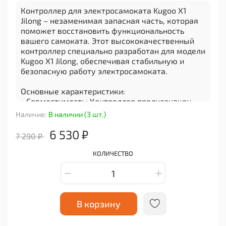
Контроллер для электросамоката Kugoo X1
Jilong – незаменимая запасная часть, которая
поможет восстановить функциональность
вашего самоката. Этот высококачественный
контроллер специально разработан для модели
Kugoo X1 Jilong, обеспечивая стабильную и
безопасную работу электросамоката.
Основные характеристики:
- Совместимость: Контроллер предназначен
специально для использования с
Наличие:
В наличии (3 шт.)
электросамокатом Kugoo X1 Jilong, гарантируя
идеальную совместимость и легкую установку.
6 530 ₽
7 290 ₽
- Высокое качество: Изготовлен из прочного
материала, контроллер обладает высокой
КОЛИЧЕСТВО
степенью надежности и долговечности. Он
способен выдерживать интенсивное
использование и защищает от повреждений.
- Безопасность: Контроллер обеспечивает
стабильную работу самоката, регулируя
В корзину
скорость и торможение. Это позволяет
водителю чувствовать себя комфортно и