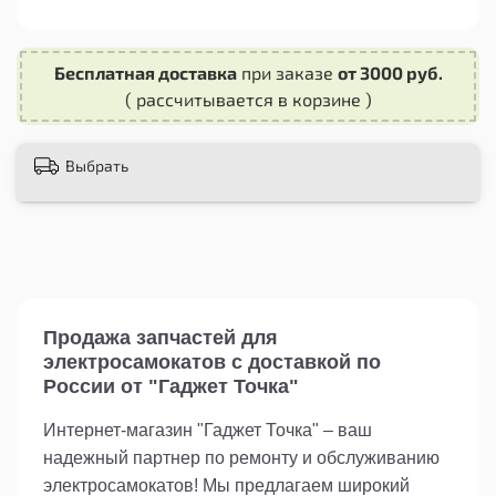
безопасно на дороге.
- Простая установка: Контроллер поставляется
с необходимыми креплениями и инструкцией
Бесплатная доставка
при заказе
от 3000 руб.
по установке, что делает процесс замены
( рассчитывается в корзине )
быстрым и легким.
Не допускайте поломки вашего
Выбрать
электросамоката из-за неисправного
контроллера. Закажите запасную часть –
контроллер для электросамоката Kugoo X1
Jilong прямо сейчас и продолжайте
наслаждаться комфортными поездками без
перебоев!
Продажа запчастей для
электросамокатов с доставкой по
России от "Гаджет Точка"
Интернет-магазин "Гаджет Точка" – ваш
надежный партнер по ремонту и обслуживанию
электросамокатов! Мы предлагаем широкий