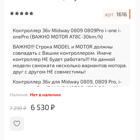
арт.
1616
Контроллер 36v Midway 0809 0809Pro i-one i-
onePro (ВАЖНО MOTOR AT8C-30km/h)
ВАЖНО!!! Строка MODEL и MOTOR должны
совпадать с Вашим контроллером. Иначе
контроллер НЕ будет работать!!! На данной
модели самоката несколько вариантов мотора.
друг с другом НЕ совместимы!
Контроллер 36v для Midway 0809, 0809 Pro, i-
one, i-one Pro (ВАЖНО MOTOR AT8C-30km/h)
Наличие:
Нет в наличии
Ищете надежный и эффективный контроллер
для вашего самоката Midway 0809, 0809 Pro, i-
6 530 ₽
7 290 ₽
one или i-one Pro? Поздравляем, вы нашли
идеальное решение! Контроллер 36v - это
запасная часть высокого качества, специально
разработанная для улучшения
производительности вашего самоката.