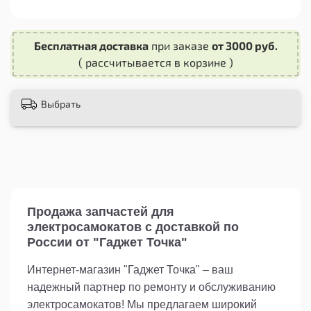
стабильную работу вашего устройства и
позволит вам без забот наслаждаться
поездками. Позаботьтесь о своем самокате с
Бесплатная доставка
при заказе
от 3000 руб.
качественными запчастями, чтобы каждое
ваше путешествие было безопасным и
( рассчитывается в корзине )
комфортным.
Выбрать
Продажа запчастей для
электросамокатов с доставкой по
России от "Гаджет Точка"
Интернет-магазин "Гаджет Точка" – ваш
надежный партнер по ремонту и обслуживанию
электросамокатов! Мы предлагаем широкий