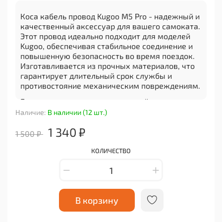
Коса кабель провод Kugoo M5 Pro - надежный и
качественный аксессуар для вашего самоката.
Этот провод идеально подходит для моделей
Kugoo, обеспечивая стабильное соединение и
повышенную безопасность во время поездок.
Изготавливается из прочных материалов, что
гарантирует длительный срок службы и
противостояние механическим повреждениям.
Благодаря универсальному дизайну он легко
устанавливается, что позволяет быстро
Наличие:
В наличии (12 шт.)
восстановить функциональность вашего
1 340 ₽
самоката без необходимости обращаться в
1 500 ₽
сервисный центр. Этот аксессуар станет
отличным решением для тех, кто ценит
КОЛИЧЕСТВО
эффективность и надежность.
Коса кабель провод Kugoo M5 Pro подходит для
всех типов ремонтов и может использоваться
как в домашних условиях, так и для
В корзину
поддержания самоката в идеальном состоянии
во время активного отдыха. Он обеспечит