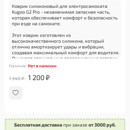
Коврик силиконовый для электросамоката
Kugoo G2 Pro - незаменимая запасная часть,
которая обеспечивает комфорт и безопасность
при езде на самокате.
Этот коврик изготовлен из
высококачественного силикона, который
отлично амортизирует удары и вибрации,
создавая максимальный комфорт для водителя.
Он имеет специальные прорезиненные вставки,
которые обеспечивают надежное сцепление
Наличие:
Нет в наличии
стопы с поверхностью коврика даже во время
интенсивной езды.
1 200 ₽
1 340 ₽
Благодаря своей прочности и гибкости, этот
коврик легко устанавливается на
электросамокат Kugoo G2 Pro и надежно
фиксируется на его платформе. Он также легко
снимается для чистки или замены.
Коврик силиконовый для электросамоката
Бесплатная доставка
при заказе
от 3000 руб.
Kugoo G2 Pro предоставляет дополнительную