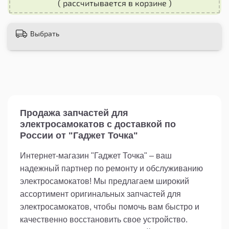
( рассчитывается в корзине )
защиту платформы от царапин и потертостей,
продлевая ее срок службы. Он также помогает
предотвратить скольжение ноги во время
Выбрать
движения, что повышает безопасность и
уверенность во время поездки.
Не откладывайте замену старого или
изношенного коврика - приобретите
силиконовый коврик для электросамоката
Kugoo G2 Pro прямо сейчас и наслаждайтесь
комфортной и безопасной ездой!
Продажа запчастей для
электросамокатов с доставкой по
России от "Гаджет Точка"
Интернет-магазин "Гаджет Точка" – ваш
надежный партнер по ремонту и обслуживанию
электросамокатов! Мы предлагаем широкий
ассортимент оригинальных запчастей для
электросамокатов, чтобы помочь вам быстро и
качественно восстановить свое устройство.