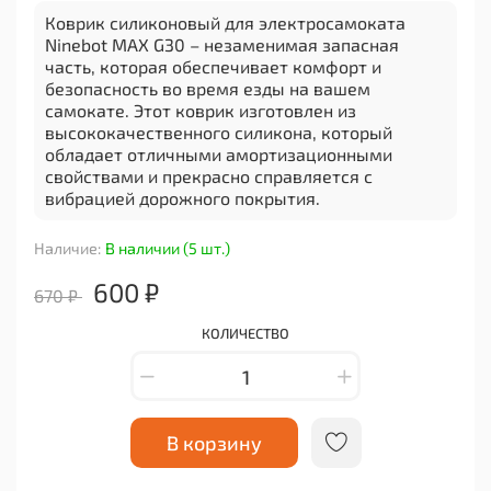
Коврик силиконовый для электросамоката
Ninebot MAX G30 – незаменимая запасная
часть, которая обеспечивает комфорт и
безопасность во время езды на вашем
самокате. Этот коврик изготовлен из
высококачественного силикона, который
обладает отличными амортизационными
свойствами и прекрасно справляется с
вибрацией дорожного покрытия.
Основные характеристики:
Наличие:
В наличии (5 шт.)
- Совместимость: Коврик специально
разработан для электросамоката Ninebot MAX
600 ₽
670 ₽
G30, что гарантирует идеальную посадку и
подходит точно под его размеры.
КОЛИЧЕСТВО
- Прочность: Изготовленный из прочного
силикона, этот коврик обладает высокой
степенью износостойкости и долговечности. Он
прослужит вам долгое время без потери своих
первоначальных свойств.
В корзину
- Антискользящая поверхность: Благодаря
специальной текстурированной поверхности,