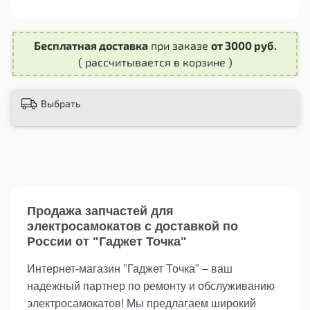
коврик предотвращает скольжение ног при
движении на самокате. Это особенно важно в
условиях дождя или на скользких
Бесплатная доставка
при заказе
от 3000 руб.
поверхностях.
( рассчитывается в корзине )
- Легкая установка: Коврик легко
устанавливается на электросамокат и надежно
фиксируется, не требуя дополнительных
Выбрать
инструментов или специальных навыков.
Не откладывайте замену старого или
изношенного коврика – приобретите
силиконовый коврик для электросамоката
Ninebot MAX G30 прямо сейчас и наслаждайтесь
комфортной и безопасной поездкой каждый
раз!
Продажа запчастей для
электросамокатов с доставкой по
России от "Гаджет Точка"
Интернет-магазин "Гаджет Точка" – ваш
надежный партнер по ремонту и обслуживанию
электросамокатов! Мы предлагаем широкий