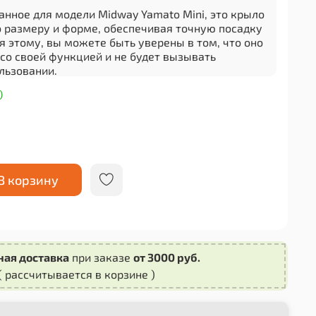
анное для модели Midway Yamato Mini, это крыло
о размеру и форме, обеспечивая точную посадку
я этому, вы можете быть уверены в том, что оно
со своей функцией и не будет вызывать
льзовании.
Midway Yamato Mini имеет стильный дизайн,
)
ивидуальности вашему самокату. Оно доступно в
вариациях, что позволяет выбрать оптимальный
дпочтение или стиль.
рыла на самокат является простой процедурой,
нить самостоятельно без особых усилий. Оно
В корзину
едней части самоката и надежно фиксируется,
сть и безопасность во время движения.
ену старого или поврежденного крыла переднего
Yamato Mini. Приобретите качественное запасное
 наслаждайтесь комфортной и безопасной ездой!
ная доставка
при заказе
от 3000 руб.
( рассчитывается в корзине )