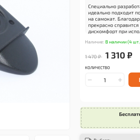
Специально разработ
идеально подходит п
на самокат. Благодар
прекрасно справится 
дискомфорт при испо
Крыло переднее для 
Наличие:
В наличии (4 шт.
который добавит инд
1 310 ₽
различных цветовых 
1 470 ₽
вариант под ваше пре
КОЛИЧЕСТВО
Установка данного к
которую можно выпол
легко крепится к пер
обеспечивая надежно
Не откладывайте зам
на самокате Midway 
крыло уже сегодня и
Бесплат