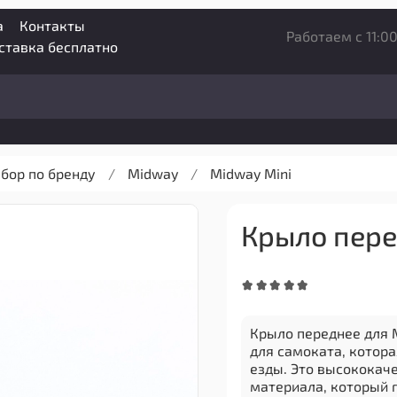
а
Контакты
Работаем с 11:00
оставка бесплатно
бор по бренду
Midway
Midway Mini
Крыло пере
Крыло переднее для 
для самоката, котор
езды. Это высококач
материала, который г