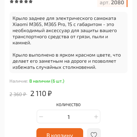
арт.
2080
Крыло заднее для электрического самоката
Xiaomi M365, M365 Pro, 1S с габаритом - это
необходимый аксессуар для защиты вашего
транспортного средства от грязи, пыли и
камней.
Крыло выполнено в ярком красном цвете, что
делает его заметным на дороге и позволяет
избежать случайных столкновений.
Крыло подходит для широкого спектра моделей
Наличие:
В наличии (6 шт.)
самокатов, включая Xiaomi 1S, Xiaomi M365,
Xiaomi M365 Pro 2, Xiaomi Mijia M365, Xiaomi
2 110 ₽
2 360 ₽
Mijia M365 Pro и Xiaomi Mijia M365 Pro 2.
КОЛИЧЕСТВО
Крыло заднее для Xiaomi M365, M365 Pro, 1S с
габаритом предназначено для всех уровней
подготовки: от начинающих до экспертов.
В комплекте идет одно крыло, что позволяет
В корзину