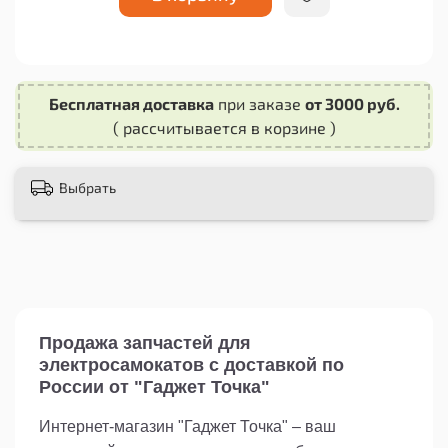
вам выбрать наиболее подходящий вариант для
вашего самоката.
Выбирая крыло заднее для Xiaomi M365, M365
Pro, 1S с габаритом, вы получаете надежный
Бесплатная доставка
при заказе
от 3000 руб.
аксессуар, который поможет защитить ваш
( рассчитывается в корзине )
самокат от повреждений и продлить его срок
службы.
Выбрать
Продажа запчастей для
электросамокатов с доставкой по
России от "Гаджет Точка"
Интернет-магазин "Гаджет Точка" – ваш