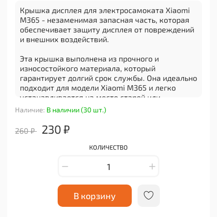
Крышка дисплея для электросамоката Xiaomi
M365 - незаменимая запасная часть, которая
обеспечивает защиту дисплея от повреждений
и внешних воздействий.
Эта крышка выполнена из прочного и
износостойкого материала, который
гарантирует долгий срок службы. Она идеально
подходит для модели Xiaomi M365 и легко
устанавливается на место старой или
поврежденной крышки.
Наличие:
В наличии (30 шт.)
С помощью этой запасной части вы сможете
230 ₽
260 ₽
продлить срок эксплуатации своего
электросамоката, сохранить его внешний вид и
КОЛИЧЕСТВО
функциональность. Крышка дисплея надежно
защищает от пыли, грязи, царапин и других
механических повреждений.
Будьте уверены, что ваш электросамокат будет
В корзину
всегда выглядеть новым благодаря этой
крышке дисплея. Приобретайте ее прямо