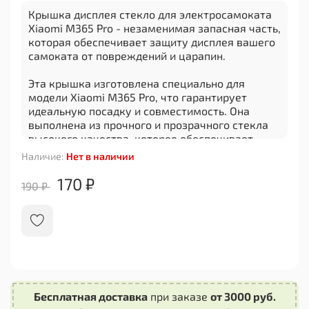
Крышка дисплея стекло для электросамоката
Xiaomi M365 Pro - незаменимая запасная часть,
которая обеспечивает защиту дисплея вашего
самоката от повреждений и царапин.
Эта крышка изготовлена специально для
модели Xiaomi M365 Pro, что гарантирует
идеальную посадку и совместимость. Она
выполнена из прочного и прозрачного стекла
высокого качества, которое обеспечивает
ясное отображение информации на дисплее.
Наличие:
Нет в наличии
Установка крышки дисплея стекло на самокат
170 ₽
190 ₽
Xiaomi M365 Pro очень проста и не требует
специальных инструментов. Просто снимите
старую крышку и установите новую на ее
место. Благодаря своей надежности и
прочности, она будет служить вам долгое
время.
Не рискуйте повредить экран своего
Бесплатная доставка
при заказе
от 3000 руб.
электросамоката - приобретайте крышку