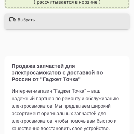
( рассчитывается в корзине )
дисплея стекло для Xiaomi M365 Pro уже
сегодня! Это надежное решение для сохранения
функциональности вашего самоката в
Выбрать
отличном состоянии.
Продажа запчастей для
электросамокатов с доставкой по
России от "Гаджет Точка"
Интернет-магазин "Гаджет Точка" – ваш
надежный партнер по ремонту и обслуживанию
электросамокатов! Мы предлагаем широкий
ассортимент оригинальных запчастей для
электросамокатов, чтобы помочь вам быстро и
качественно восстановить свое устройство.