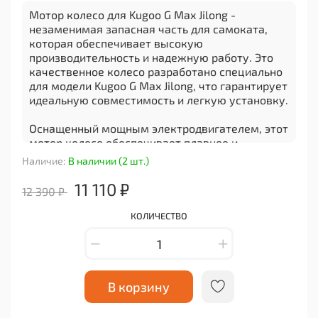
Мотор колесо для Kugoo G Max Jilong -
незаменимая запасная часть для самоката,
которая обеспечивает высокую
производительность и надежную работу. Это
качественное колесо разработано специально
для модели Kugoo G Max Jilong, что гарантирует
идеальную совместимость и легкую установку.
Оснащенный мощным электродвигателем, этот
мотор колесо обеспечивает плавное и
бесшумное передвижение вашего самоката.
Наличие:
В наличии (2 шт.)
Благодаря своей прочной конструкции и
высокому крутящему моменту, он позволяет
11 110 ₽
12 390 ₽
вам наслаждаться комфортной ездой даже по
неровным дорогам или бездорожью.
КОЛИЧЕСТВО
Кроме того, это мотор колесо имеет отличные
характеристики энергоэффективности, что
позволяет значительно продлить время работы
самоката на одном заряде. Вы сможете
В корзину
наслаждаться долгими прогулками или
использовать его в качестве средства