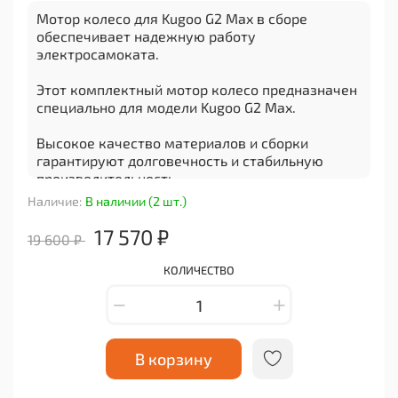
Мотор колесо для Kugoo G2 Max в сборе
обеспечивает надежную работу
электросамоката.
Этот комплектный мотор колесо предназначен
специально для модели Kugoo G2 Max.
Высокое качество материалов и сборки
гарантируют долговечность и стабильную
производительность.
Наличие:
В наличии (2 шт.)
Установка данного мотор колеса обеспечивает
плавное и эффективное движение вашего
17 570 ₽
19 600 ₽
электросамоката.
КОЛИЧЕСТВО
С его помощью вы с легкостью сможете
передвигаться как в городе, так и за его
пределами.
Этот аксессуар отлично подходит для замены
В корзину
изношенного или поврежденного мотор колеса
на вашем самокате.