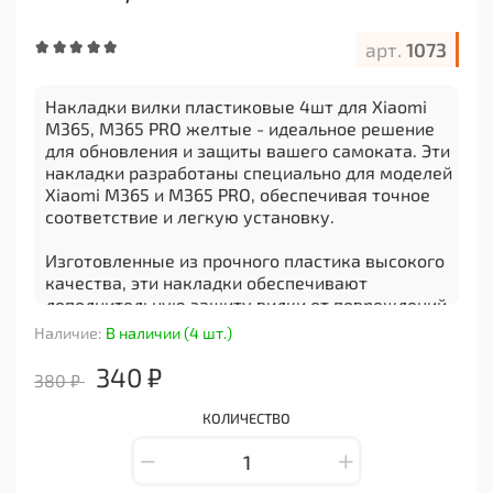
арт.
1073
Накладки вилки пластиковые 4шт для Xiaomi
M365, M365 PRO желтые - идеальное решение
для обновления и защиты вашего самоката. Эти
накладки разработаны специально для моделей
Xiaomi M365 и M365 PRO, обеспечивая точное
соответствие и легкую установку.
Изготовленные из прочного пластика высокого
качества, эти накладки обеспечивают
дополнительную защиту вилки от повреждений
и царапин. Они помогут продлить срок службы
Наличие:
В наличии (4 шт.)
вашего самоката, предотвращая износ и
коррозию.
340 ₽
380 ₽
Яркая желтая расцветка накладок придаст
КОЛИЧЕСТВО
вашему самокату стильный и яркий вид. Они
станут не только функциональным
дополнением, но и стильным акцентом на