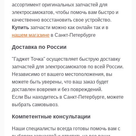
3. Установите новый подшипник 6301 ZZ в
ассортимент оригинальных запчастей для
отверстие колеса.
электросамокатов, чтобы помочь вам быстро и
4. Убедитесь, что подшипник правильно
установлен и надежно закреплен.
качественно восстановить свое устройство.
Купить
запчасти можно как онлайн так и в
Обратите внимание:
нашем магазине
в Санкт-Петербурге
- При установке нового подшипника
рекомендуется использовать специальные
Доставка по России
инструменты или обратиться к
профессионалам.
"Гаджет Точка" осуществляет быструю доставку
- Перед установкой обязательно проверьте
запчастей для электросамокатов по всей России.
соответствие размеров и типа подшипника
вашему самокату.
Независимо от вашего местоположения, вы
можете быть уверены, что ваш заказ будет
Подшипник 6301 ZZ - это надежная запасная
доставлен вовремя и без повреждений.
часть, которая гарантирует плавное и
Если Вы находитесь в Санкт-Петербурге, можете
бесшумное вращение колес вашего самоката.
Обновите свой самокат с помощью этого
выбрать самовывоз.
высококачественного подшипника и
Компетентные консультации
наслаждайтесь комфортными поездками!
Наши специалисты всегда готовы помочь вам с