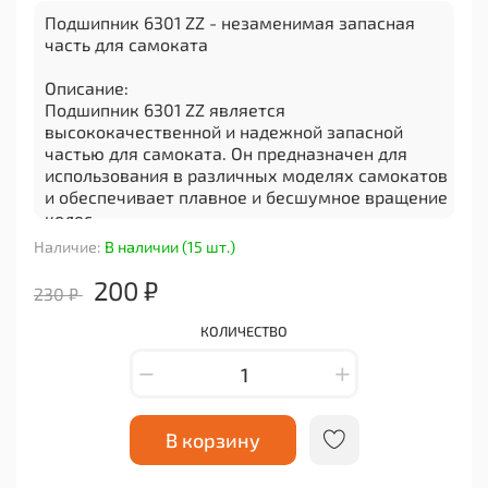
Подшипник 6301 ZZ - незаменимая запасная
часть для самоката
Описание:
Подшипник 6301 ZZ является
высококачественной и надежной запасной
частью для самоката. Он предназначен для
использования в различных моделях самокатов
и обеспечивает плавное и бесшумное вращение
колес.
Наличие:
В наличии (15 шт.)
Преимущества:
1. Высокое качество: Подшипник 6301 ZZ
200 ₽
230 ₽
изготовлен из прочного материала, который
обеспечивает долгий срок службы и
КОЛИЧЕСТВО
стабильную работу.
2. Плавное вращение: Благодаря специальной
конструкции и точным размерам, подшипник
обеспечивает плавное и легкое вращение колес
самоката.
В корзину
3. Устойчивость к износу: Этот подшипник имеет
повышенную устойчивость к износу, что