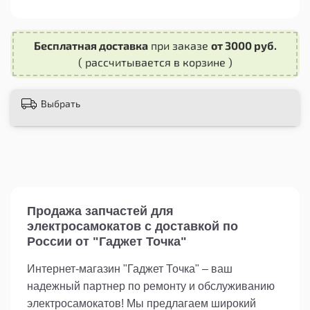
гарантирует его долговечность даже при
интенсивном использовании.
Бесплатная доставка
при заказе
от 3000 руб.
Характеристики:
( рассчитывается в корзине )
- Модель: 6301 ZZ
- Размеры: Внутренний диаметр - 12 мм,
наружный диаметр - 37 мм, ширина - 12 мм
Выбрать
- Тип защиты: Закрытый металлическим щитом
(ZZ)
- Материал: Высококачественная сталь
Применение:
Подшипник 6301 ZZ идеально подходит для
замены старых или поврежденных
подшипников на самокатах. Он совместим с
Продажа запчастей для
большинством моделей самокатов, включая
электросамокатов с доставкой по
[указать конкретные модели].
России от "Гаджет Точка"
Установка:
Интернет-магазин "Гаджет Точка" – ваш
1. Снимите колесо самоката.
2. С помощью специального инструмента
надежный партнер по ремонту и обслуживанию
удалите старый подшипник.
электросамокатов! Мы предлагаем широкий