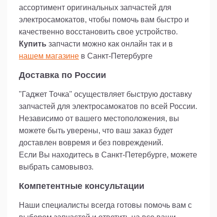
универсальным выбором для замены старых
ассортимент оригинальных запчастей для
или поврежденных подшипников.
электросамокатов, чтобы помочь вам быстро и
Заказывая подшипник NTN 6203 2RS (LLU), вы
качественно восстановить свое устройство.
получаете не только высокое качество и
Купить
запчасти можно как онлайн так и в
надежность, но и уверенность в том, что ваш
нашем магазине
в Санкт-Петербурге
электросамокат будет работать безупречно. Не
откладывайте замену подшипника на потом -
Доставка по России
добавьте его в корзину прямо сейчас и
продолжайте наслаждаться комфортными
"Гаджет Точка" осуществляет быструю доставку
поездками на своем самокате.
запчастей для электросамокатов по всей России.
Независимо от вашего местоположения, вы
можете быть уверены, что ваш заказ будет
доставлен вовремя и без повреждений.
Если Вы находитесь в Санкт-Петербурге, можете
выбрать самовывоз.
Компетентные консультации
Наши специалисты всегда готовы помочь вам с