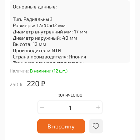
Основные данные:
Тип: Радиальный
Размеры: 17x40x12 мм
Диаметр внутренний мм: 17 мм
Диаметр наружный: 40 мм
Высота: 12 мм
Производитель: NTN
Страна производителя: Япония
Технические характеристики:
Наличие:
В наличии (12 шт.)
Сепаратор: Стальной
Уплотнение: LLU (Двухкромочное нитриловое
220 ₽
250 ₽
контактное уплотнение)
Класс точности: ISO Class 0
КОЛИЧЕСТВО
Рядность: Однорядный
Диапазон рабочей температуры: -40 до +100 °C
Предельная частота вращения: 12000 об/мин
Номинальная динамическая грузопод-ть Cr:
9,60kN
В корзину
Номинальная статическая грузопод-ть Cor:
4,60kN