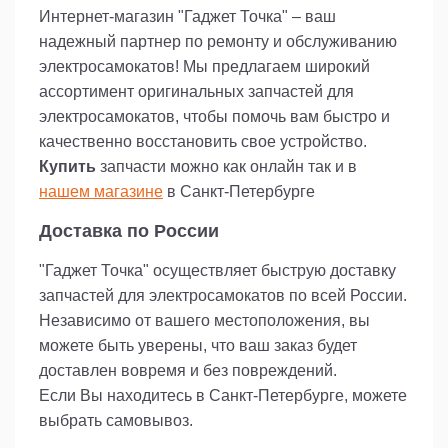
Интернет-магазин "Гаджет Точка" – ваш
Замените старую и изношенную покрышку на
новую, чтобы снова наслаждаться комфортной
надежный партнер по ремонту и обслуживанию
и безопасной поездкой на своем
электросамокатов! Мы предлагаем широкий
электросамокате. Покрышка 12 1/2 x 2 1/4 (62-
ассортимент оригинальных запчастей для
203) для электросамоката Kugoo C1+, ES3,
электросамокатов, чтобы помочь вам быстро и
iconBIT Trident 120, Digma C12 - ваш надежный
выбор!
качественно восстановить свое устройство.
Купить
запчасти можно как онлайн так и в
Не откладывайте замену покрышки на потом.
нашем магазине
в Санкт-Петербурге
Закажите ее прямо сейчас и получите
возможность продолжать наслаждаться своим
Доставка по России
электросамокатом без каких-либо неудобств.
"Гаджет Точка" осуществляет быструю доставку
запчастей для электросамокатов по всей России.
Независимо от вашего местоположения, вы
можете быть уверены, что ваш заказ будет
доставлен вовремя и без повреждений.
Если Вы находитесь в Санкт-Петербурге, можете
выбрать самовывоз.