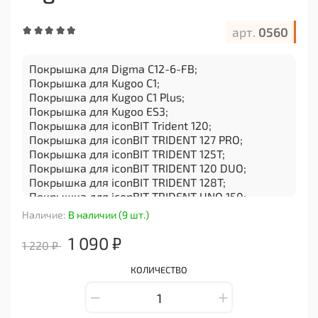
арт.
0560
Покрышка для Digma C12-6-FB;
Покрышка для Kugoo C1;
Покрышка для Kugoo C1 Plus;
Покрышка для Kugoo ES3;
Покрышка для iconBIT Trident 120;
Покрышка для iconBIT TRIDENT 127 PRO;
Покрышка для iconBIT TRIDENT 125T;
Покрышка для iconBIT TRIDENT 120 DUO;
Покрышка для iconBIT TRIDENT 128T;
Покрышка для iconBIT TRIDENT UNO 150;
Покрышка для iconBIT TRIDENT GT PRO;
Наличие:
В наличии (9 шт.)
Покрышка для iconBIT TRIDENT UNO 120;
Покрышка для iconBIT TRIDENT T1;
1 090 ₽
1 220 ₽
Покрышка для iconBIT TRIDENT 120T.
Покрышка 12 1/2 x 2 1/4 (62-203) для
КОЛИЧЕСТВО
электросамоката Kugoo C1+, ES3, iconBIT Trident
120, Digma C12