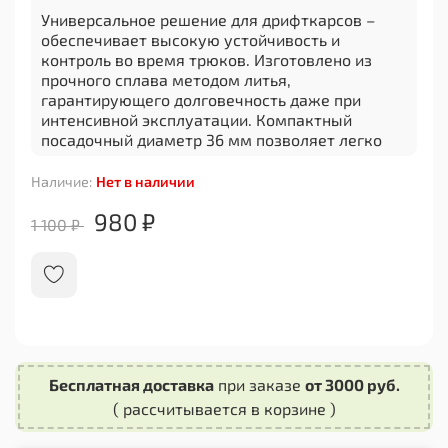
Универсальное решение для дрифткарсов –
обеспечивает высокую устойчивость и
контроль во время трюков. Изготовлено из
прочного сплава методом литья,
гарантирующего долговечность даже при
интенсивной эксплуатации. Компактный
посадочный диаметр 36 мм позволяет легко
адаптировать деталь к различным
конструкциям транспорта.
Наличие:
Нет в наличии
Эргономическая форма снижает риск
980 ₽
1 100 ₽
проскальзывания, повышая безопасность
передвижения.
Лёгкий вес и минималистичная упаковка
обеспечивают удобство хранения и перевозки.
Отличный выбор для любителей экстрима,
желающих повысить эффективность своих
катаний!
Бесплатная доставка
при заказе
от 3000 руб.
( рассчитывается в корзине )