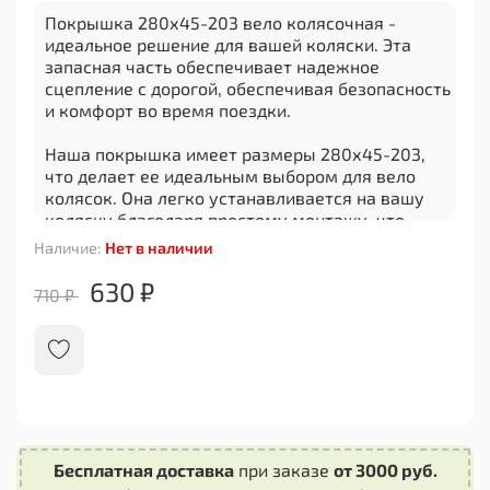
Покрышка 280х45-203 вело колясочная -
идеальное решение для вашей коляски. Эта
запасная часть обеспечивает надежное
сцепление с дорогой, обеспечивая безопасность
и комфорт во время поездки.
Наша покрышка имеет размеры 280х45-203,
что делает ее идеальным выбором для вело
колясок. Она легко устанавливается на вашу
коляску благодаря простому монтажу, что
позволяет вам быстро заменить старую
Наличие:
Нет в наличии
покрышку и продолжить свое приключение.
630 ₽
710 ₽
Качество материала, из которого изготовлена
эта покрышка, гарантирует ее долговечность и
стойкость к повреждениям. Вы можете быть
уверены, что она прослужит вам долгое время
без необходимости постоянной замены.
Наша покрышка также обладает отличными
характеристиками сцепления с различными
Бесплатная доставка
при заказе
от 3000 руб.
типами поверхностей. Будь то асфальт, бетон