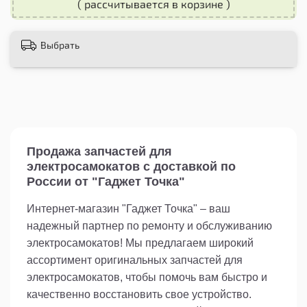
( рассчитывается в корзине )
или грунтовая дорога, вы будете чувствовать
себя уверенно и комфортно на своей коляске.
Выбрать
Не упускайте возможность улучшить свою
коляску с помощью нашей покрышки 280х45-
203 вело колясочной. Обеспечьте себе
безопасность и комфорт во время поездок,
приобретая эту надежную запасную часть
прямо сейчас.
Продажа запчастей для
электросамокатов с доставкой по
России от "Гаджет Точка"
Интернет-магазин "Гаджет Точка" – ваш
надежный партнер по ремонту и обслуживанию
электросамокатов! Мы предлагаем широкий
ассортимент оригинальных запчастей для
электросамокатов, чтобы помочь вам быстро и
качественно восстановить свое устройство.