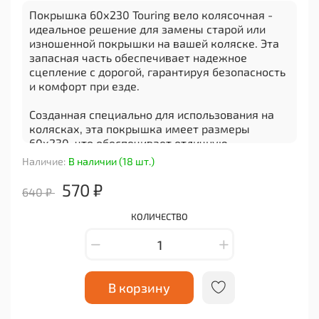
Покрышка 60х230 Touring вело колясочная -
идеальное решение для замены старой или
изношенной покрышки на вашей коляске. Эта
запасная часть обеспечивает надежное
сцепление с дорогой, гарантируя безопасность
и комфорт при езде.
Созданная специально для использования на
колясках, эта покрышка имеет размеры
60х230, что обеспечивает отличную
устойчивость и маневренность. Благодаря
Наличие:
В наличии (18 шт.)
своей прочности и износостойкости, она
прослужит вам долгое время, не требуя частых
570 ₽
640 ₽
замен.
КОЛИЧЕСТВО
Покрышка Touring вело колясочная имеет
профиль протектора, который обеспечивает
отличное сцепление с различными типами
поверхностей. Будь то асфальт, гравий или
неровные дорожные покрытия, вы можете быть
В корзину
уверены в том, что ваша коляска будет легко
передвигаться по любому маршруту.