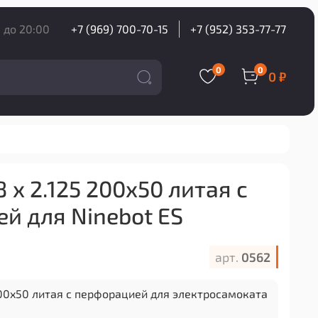
 до 20:00
+7 (969) 700-70-15
+7 (952) 353-77-77
0
0
0 ₽
x 2.125 200x50 литая с
й для Ninebot ES
арт.
0562
200x50 литая с перфорацией для электросамоката