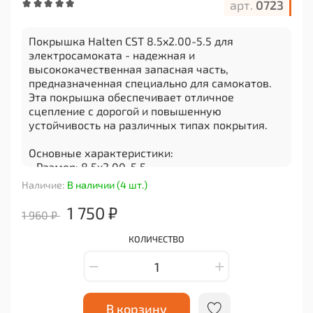
арт.
0723
Покрышка Halten CST 8.5x2.00-5.5 для
электросамоката - надежная и
высококачественная запасная часть,
предназначенная специально для самокатов.
Эта покрышка обеспечивает отличное
сцепление с дорогой и повышенную
устойчивость на различных типах покрытия.
Основные характеристики:
- Размер: 8.5x2.00-5.5
- Производитель: Halten
Наличие:
В наличии (4 шт.)
- Материал: высокопрочный резиновый состав
1 750 ₽
1 960 ₽
Покрышка Halten CST 8.5x2.00-5.5 обладает
превосходными амортизационными
КОЛИЧЕСТВО
свойствами, что делает ее идеальным выбором
для комфортной и безопасной езды на
электросамокате. Она способна справиться с
неровностями дороги, камнями, трещинами и
другими препятствиями, минимизируя
В корзину