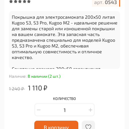
арт.
0543
Покрышка для электросамоката 200x50 литая
Kugoo S3, S3 Pro, Kugoo M2 - идеальное решение
для замены старой или изношенной покрышки
на вашем самокате. Эта запасная часть
предназначена специально для моделей Kugoo
S3, S3 Pro и Kugoo M2, обеспечивая
оптимальную совместимость и отличное
качество.
Сочетание размера 200x50 гарантирует
идеальную посадку на диски указанных
Наличие:
В наличии (2 шт.)
моделей самокатов. Литая конструкция
позволяет достичь высокой прочности и
1 110 ₽
1 240 ₽
долговечности покрышки, что особенно важно
при эксплуатации на различных типах
КОЛИЧЕСТВО
поверхностей.
Эта покрышка обладает отличными
характеристиками сцепления с дорогой,
обеспечивая безопасность и комфорт во время
В корзину