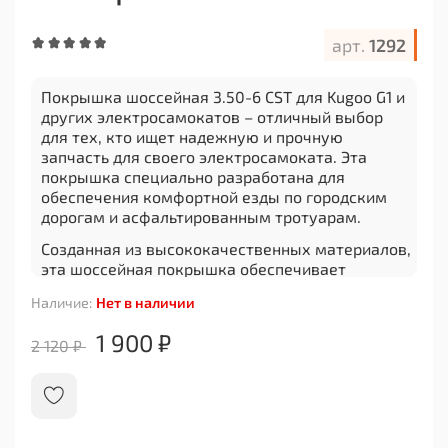
арт.
1292
Покрышка шоссейная 3.50-6 CST для Kugoo G1 и
других электросамокатов – отличный выбор
для тех, кто ищет надежную и прочную
запчасть для своего электросамоката. Эта
покрышка специально разработана для
обеспечения комфортной езды по городским
дорогам и асфальтированным тротуарам.
Созданная из высококачественных материалов,
эта шоссейная покрышка обеспечивает
превосходное сцепление с дорожным
Наличие:
Нет в наличии
покрытием, что гарантирует безопасность во
время движения. Благодаря своей
1 900 ₽
2 120 ₽
универсальности, она подходит не только для
модели Kugoo G1, но также может быть
использована на других электросамокатах.
Эта покрышка имеет размеры 3.50-6 CST, что
обеспечивает оптимальное соотношение между