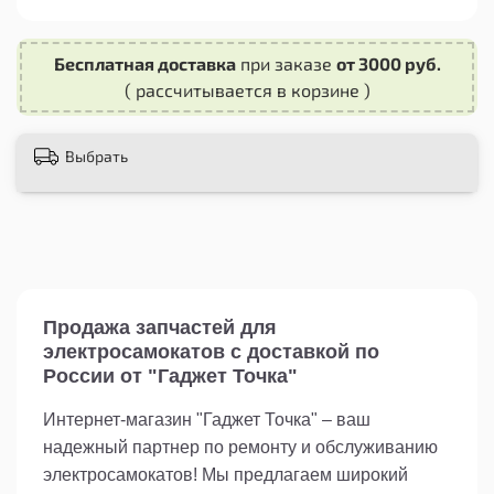
скоростью и управляемостью. Она легко
устанавливается на ваш электросамокат и не
требует особых навыков или инструментов.
Бесплатная доставка
при заказе
от 3000 руб.
( рассчитывается в корзине )
Необходимость замены покрышки возникает со
временем из-за износа или повреждений.
Приобретая эту шоссейную покрышку, вы
Выбрать
получаете надежный продукт, который
прослужит вам долгое время. Благодаря ее
качеству и долговечности, вы сможете
наслаждаться плавной и безопасной поездкой
на своем электросамокате.
Не откладывайте замену старой покрышки на
потом – приобретите шоссейную покрышку
3.50-6 CST для Kugoo G1 и других
Продажа запчастей для
электросамокатов прямо сейчас и обеспечьте
электросамокатов с доставкой по
себе комфортное передвижение по городским
России от "Гаджет Точка"
улицам!
Интернет-магазин "Гаджет Точка" – ваш
надежный партнер по ремонту и обслуживанию
электросамокатов! Мы предлагаем широкий