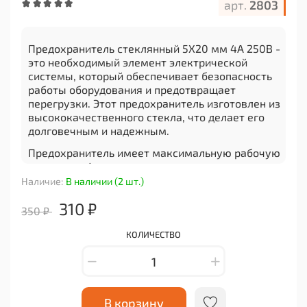
арт.
2803
Предохранитель стеклянный 5X20 мм 4A 250В -
это необходимый элемент электрической
системы, который обеспечивает безопасность
работы оборудования и предотвращает
перегрузки. Этот предохранитель изготовлен из
высококачественного стекла, что делает его
долговечным и надежным.
Предохранитель имеет максимальную рабочую
нагрузку в 4 ампера и может выдерживать до
250 вольт. Он предназначен для использования
Наличие:
В наличии (2 шт.)
в различных устройствах, таких как бытовая
310 ₽
техника, автомобили и промышленное
350 ₽
оборудование.
КОЛИЧЕСТВО
Продукция компании Гаджет Точка отличается
высоким качеством и надежностью. Мы
предлагаем широкий ассортимент электронных
компонентов, которые подходят для любого
проекта или задачи. Наша продукция проходит
В корзину