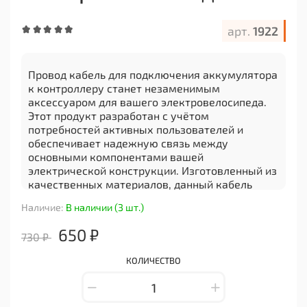
арт.
1922
Провод кабель для подключения аккумулятора
к контроллеру станет незаменимым
аксессуаром для вашего электровелосипеда.
Этот продукт разработан с учётом
потребностей активных пользователей и
обеспечивает надежную связь между
основными компонентами вашей
электрической конструкции. Изготовленный из
качественных материалов, данный кабель
обеспечивает стабильную работу и
Наличие:
В наличии (3 шт.)
долговечность, что делает его отличным
выбором для тех, кто ценит надежность и
650 ₽
730 ₽
эффективность.
Он идеально подходит для замены старого или
КОЛИЧЕСТВО
поврежденного провода, что позволяет вам
быстро восстановить работоспособность
вашего электровелосипеда. Благодаря