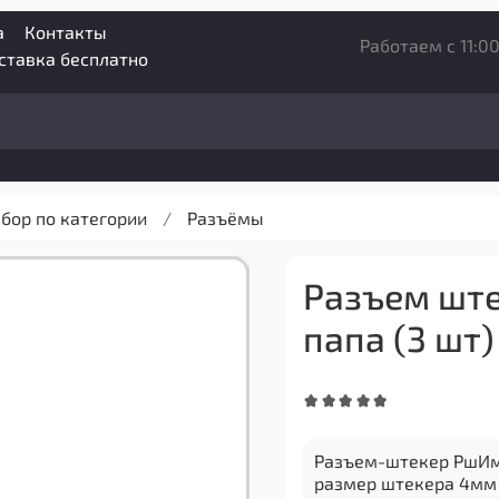
а
Контакты
Работаем с 11:00
оставка бесплатно
бор по категории
Разъёмы
Разъем ште
папа (3 шт)
Разъем-штекер РшИм 
размер штекера 4мм