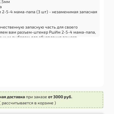
2.5мм
а
2-5-4 мама-папа (3 шт) - незаменимая запасная
чественную запасную часть для своего
ляем вам разъем-штекер РшИм 2-5-4 мама-папа,
льным выбором для обновления вашего
ва.
обладает высокой прочностью и долговечностью,
долгий срок службы. Он изготовлен из
иалов, которые обеспечивают надежное
от коррозии. Благодаря этому, вы можете быть
сти использования вашего самоката.
2-5-4 мама-папа поставляется в комплекте из
ляет вам иметь запасные детали на случай
ы. Это особенно полезно при длительных
ная доставка
при заказе
от 3000 руб.
ом использовании самоката.
( рассчитывается в корзине )
часть для самоката