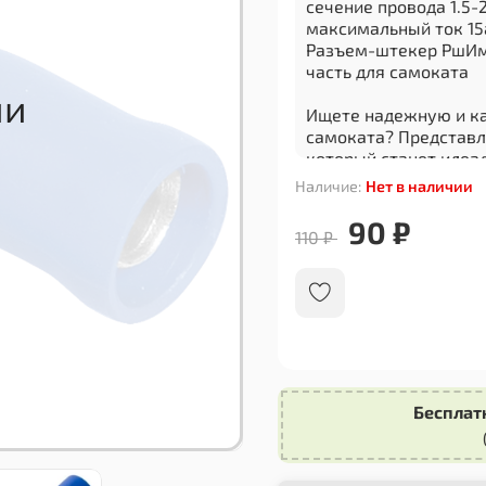
сечение провода 1.5-
максимальный ток 15
Разъем-штекер РшИм 
часть для самоката
Ищете надежную и ка
самоката? Представ
который станет идеа
транспортного средст
Наличие:
Нет в наличии
Этот разъем-штекер 
90 ₽
110 ₽
что гарантирует его 
качественных матер
соединение и защиту 
уверены в безопасно
Разъем-штекер РшИм 
трех штук, что позво
необходимости замен
Бесплат
поездках или активн
Категория: Запасная 