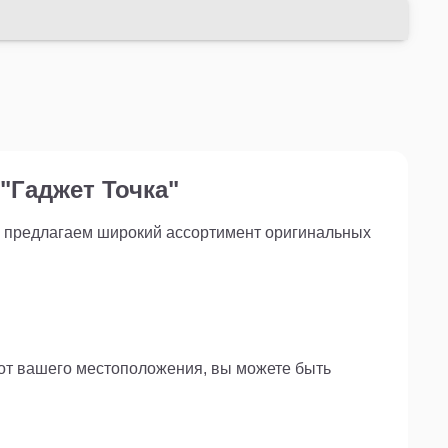
ену разъема-штекера на потом! Приобретите
2-5-4 мама-папа (3 шт) прямо сейчас и обновите
мфортного и безопасного использования.
"Гаджет Точка"
ы предлагаем широкий ассортимент оригинальных
 от вашего местоположения, вы можете быть