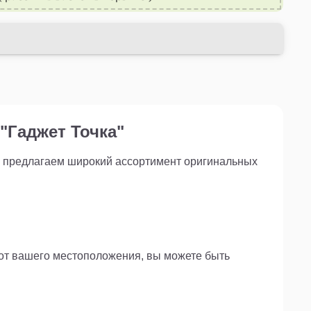
вность и обеспечьте себе максимальный комфорт
и газа. Она станет незаменимым аксессуаром для
ипеда и поможет в дальнейших поездках по
и на природе.
"Гаджет Точка"
ы предлагаем широкий ассортимент оригинальных
 от вашего местоположения, вы можете быть