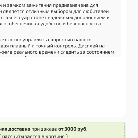
ем и замком зажигания предназначена для
и является отличным выбором для любителей
тот аксессуар станет надежным дополнением к
ю, обеспечивая удобство и безопасность в
яет легко управлять скоростью вашего
вая плавный и точный контроль. Дисплей на
ежиме реального времени следить за состоянием
ипеда, отображая важные данные, такие как
аряд батареи.
собенностей этой ручки является наличие замка
тирует защиту вашего транспортного средства от
о использования. Теперь вы можете быть
ти вашего велосипеда, даже если оставите его
тра.
 и конструкции ручки обеспечивает
жность в эксплуатации, а удобная форма делает
льзовании. Это идеальный выбор для тех, кто
циональность своего электровелосипеда и
ная доставка
при заказе
от 3000 руб.
ее приятными.
( рассчитывается в корзине )