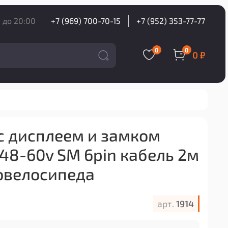
 до 20:00
+7 (969) 700-70-15
+7 (952) 353-77-77
0
0
0 ₽
 с дисплеем и замком
48-60v SM 6pin кабель 2м
овелосипеда
арт.
1914