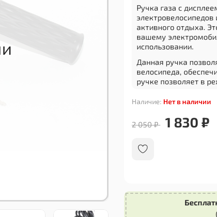
Ручка газа с диспле
электровелосипедов 
активного отдыха. Э
вашему электромобил
использовании.
Данная ручка позвол
велосипеда, обеспечи
ручке позволяет в р
вашего электровелос
текущая скорость и з
Наличие:
Нет в наличии
Одной из ключевых о
1 830 ₽
2 050 ₽
зажигания, что гаран
несанкционированног
уверены в безопаснос
ненадолго без присмо
Качество материалов
долговечность и наде
ее комфортной в испо
хочет улучшить функ
Бесплат
сделать поездки бол