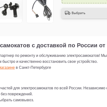
Вложите в свою акти
с помощью этой ручк
Выбрать
вашего электровелос
городским улицам ил
самокатов с доставкой по России от 
 партнер по ремонту и обслуживанию электросамокатов! М
м быстро и качественно восстановить свое устройство.
агазине
в Санкт-Петербурге
пчастей для электросамокатов по всей России. Независимо
и без повреждений.
выбрать самовывоз.