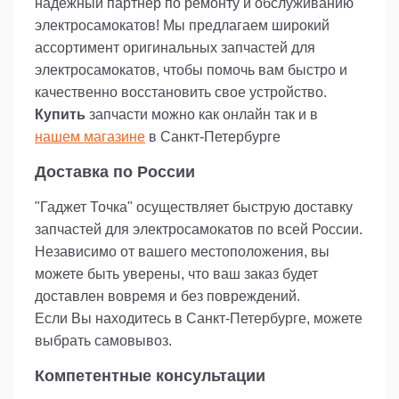
именно этим гидравлическим тормозным
надежный партнер по ремонту и обслуживанию
калипером, чтобы повысить его
электросамокатов! Мы предлагаем широкий
функциональность и стабильность на дороге.
ассортимент оригинальных запчастей для
Применение высококачественных материалов
электросамокатов, чтобы помочь вам быстро и
и современная технология гарантируют не
только эффективность, но и долговечность
качественно восстановить свое устройство.
работы. Ваши поездки станут более
Купить
запчасти можно как онлайн так и в
безопасными и предсказуемыми, а тормоза
нашем магазине
в Санкт-Петербурге
будут реагировать мгновенно, давая вам
возможность сосредоточиться на наслаждении
Доставка по России
процессом.
"Гаджет Точка" осуществляет быструю доставку
Идеальное сочетание цены и качества, которые
отвечают современным требованиям
запчастей для электросамокатов по всей России.
велоспорта делает этот калипер отличным
Независимо от вашего местоположения, вы
выбором для людей, стремящихся к
можете быть уверены, что ваш заказ будет
максимальной производительности своего
доставлен вовремя и без повреждений.
электровелосипеда. Получите удовольствие от
каждой поездки с этим надежным тормозным
Если Вы находитесь в Санкт-Петербурге, можете
калипером.
выбрать самовывоз.
Компетентные консультации