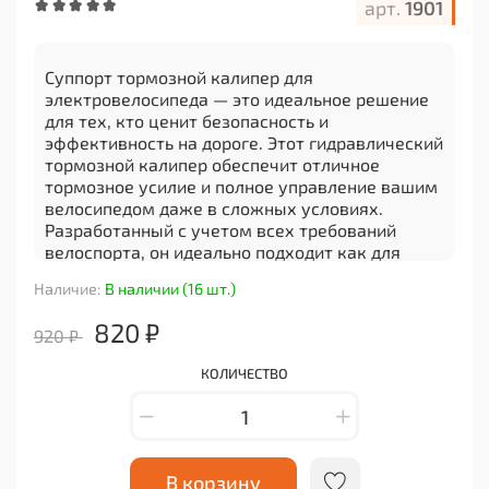
арт.
1901
Суппорт тормозной калипер для
электровелосипеда — это идеальное решение
для тех, кто ценит безопасность и
эффективность на дороге. Этот гидравлический
тормозной калипер обеспечит отличное
тормозное усилие и полное управление вашим
велосипедом даже в сложных условиях.
Разработанный с учетом всех требований
велоспорта, он идеально подходит как для
профессионалов, так и для любителей.
Наличие:
В наличии (16 шт.)
Система гидравлических тормозов гарантирует
820 ₽
плавное и мощное торможение, что особенно
920 ₽
важно на высоких скоростях и в условиях
сложного рельефа. Конструкция суппорта
КОЛИЧЕСТВО
изготовлена из прочных и легких материалов,
что делает его надежным и долговечным
выбором для вашего электровелосипеда. Чем
меньше вес вашего байка, тем легче вам будет
В корзину
его управлять, и этот калипер может сыграть