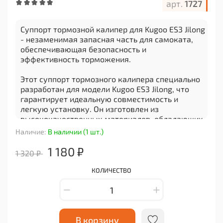
арт.
1727
Суппорт тормозной калипер для Kugoo ES3 Jilong
- незаменимая запасная часть для самоката,
обеспечивающая безопасность и
эффективность торможения.
Этот суппорт тормозного калипера специально
разработан для модели Kugoo ES3 Jilong, что
гарантирует идеальную совместимость и
легкую установку. Он изготовлен из
высококачественных материалов, обладающих
прочностью и долговечностью, что
Наличие:
В наличии (1 шт.)
обеспечивает долгий срок службы.
1 180 ₽
1 320 ₽
Благодаря своей функциональности и
надежности, этот суппорт тормозного калипера
КОЛИЧЕСТВО
позволяет вам контролировать скорость
движения на самокате безопасным и
комфортным способом. Он обеспечивает
стабильное и точное торможение, что особенно
важно при езде по городским улицам или
В корзину