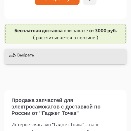
другим оживленным местам.
Не откладывайте замену сломанного или
изношенного суппорта тормозного калипера -
это может привести к серьезным проблемам со
Бесплатная доставка
при заказе
от 3000 руб.
скоростью и безопасностью вашего самоката.
( рассчитывается в корзине )
Приобретите суппорт тормозного калипера для
Kugoo ES3 Jilong прямо сейчас и продолжайте
наслаждаться комфортной и безопасной
Выбрать
поездкой на своем самокате.
Продажа запчастей для
электросамокатов с доставкой по
России от "Гаджет Точка"
Интернет-магазин "Гаджет Точка" – ваш