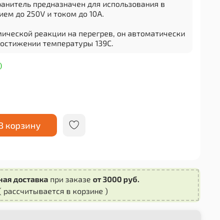
ранитель предназначен для использования в
ем до 250V и током до 10A.
мической реакции на перегрев, он автоматически
достижении температуры 139C.
 обеспечивает безопасность работы
)
я и предотвращает возможные повреждения.
 использования в электросетях дома, офиса или
омещений.
 вы получаете надежный и долговечный элемент
В корзину
, соответствующий всем стандартам
ная доставка
при заказе
от 3000 руб.
( рассчитывается в корзине )