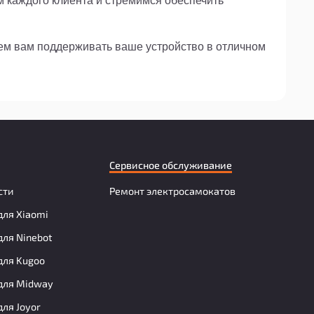
м каждого клиента и стремимся обеспечить
жем вам поддерживать ваше устройство в отличном
Сервисное обслуживание
сти
Ремонт электросамокатов
для Xiaomi
для Ninebot
для Kugoo
для Midway
для Joyor