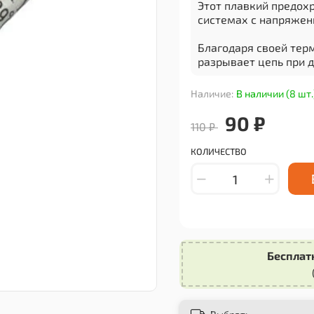
Этот плавкий предох
системах с напряжени
Благодаря своей тер
разрывает цепь при 
Термопредохранитель
Наличие:
В наличии (8 шт.
электрооборудовани
90 ₽
110 ₽
Идеальный выбор для
производственных п
КОЛИЧЕСТВО
Покупая этот товар,
электрооборудования
безопасности.
Бесплат