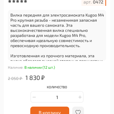
арт.
0472
Вилка передняя для электросамоката Kugoo M4
Pro крупная резьба - незаменимая запасная
часть для вашего самоката. Эта
высококачественная вилка специально
разработана для модели Kugoo M4 Pro,
обеспечивая идеальную совместимость и
превосходную производительность.
Изготовленная из прочного материала, эта
вилка обладает высокой степенью прочности и
долговечности, что гарантирует ее долгий срок
Наличие:
В наличии (12 шт.)
службы. Кроме того, она имеет крупную резьбу,
что облегчает установку и обеспечивает
1 830 ₽
2 050 ₽
надежное соединение с другими деталями
самоката.
КОЛИЧЕСТВО
Благодаря этой вилке передняя часть вашего
электросамоката будет работать безупречно,
обеспечивая плавное и комфортное движение.
Она поможет вам легко преодолевать
В корзину