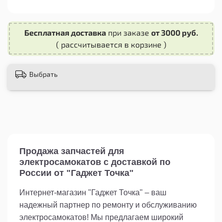
делают её удобной в использовании.
Необходимость замены вилки может
Бесплатная доставка
при заказе
от 3000 руб.
возникнуть после длительного использования
( рассчитывается в корзине )
или при возникновении повреждений. В таких
случаях, вилка передняя для электросамоката
Kugoo X1 Jilong является идеальным выбором
Выбрать
для обеспечения безопасности и
функциональности вашего самоката.
Закажите вилку переднюю для
электросамоката Kugoo X1 Jilong прямо сейчас и
продолжайте наслаждаться комфортной и
безопасной поездкой на своем самокате.
Продажа запчастей для
электросамокатов с доставкой по
России от "Гаджет Точка"
Интернет-магазин "Гаджет Точка" – ваш
надежный партнер по ремонту и обслуживанию
электросамокатов! Мы предлагаем широкий