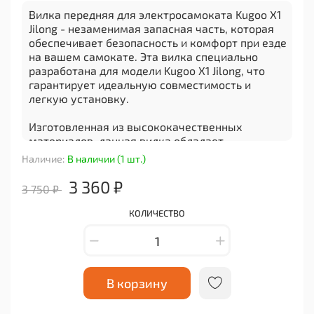
Вилка передняя для электросамоката Kugoo X1
Jilong - незаменимая запасная часть, которая
обеспечивает безопасность и комфорт при езде
на вашем самокате. Эта вилка специально
разработана для модели Kugoo X1 Jilong, что
гарантирует идеальную совместимость и
легкую установку.
Изготовленная из высококачественных
материалов, данная вилка обладает
прочностью и долговечностью, что позволяет
Наличие:
В наличии (1 шт.)
ей выдерживать значительные нагрузки и
преодолевать различные поверхности с
3 360 ₽
3 750 ₽
минимальными потерями. Благодаря своей
конструкции, она обеспечивает отличную
КОЛИЧЕСТВО
амортизацию и поглощение ударов, что
повышает комфортность поездки.
Вилка передняя для электросамоката Kugoo X1
Jilong также имеет стильный дизайн, который
В корзину
подчеркивает индивидуальность вашего
самоката. Её эргономичная форма и легкий вес