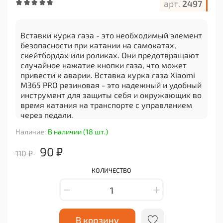
арт.
2497
Вставки курка газа - это необходимый элемент
безопасности при катании на самокатах,
скейтбордах или роликах. Они предотвращают
случайное нажатие кнопки газа, что может
привести к аварии. Вставка курка газа Xiaomi
M365 PRO резиновая - это надежный и удобный
инструмент для защиты себя и окружающих во
время катания на транспорте с управлением
через педали.
Наличие:
В наличии (18 шт.)
Продукт изготовлен из высококачественной
резины, которая обеспечивает долгий срок
90 ₽
110 ₽
службы и прочность. Он легко монтируется на
любой тип курка газа и не требует специальных
КОЛИЧЕСТВО
навыков для установки. Вставка курка газа
Xiaomi M365 PRO резиновая - это отличный
выбор для тех, кто хочет повысить
безопасность своего катания на транспорте.
В корзину