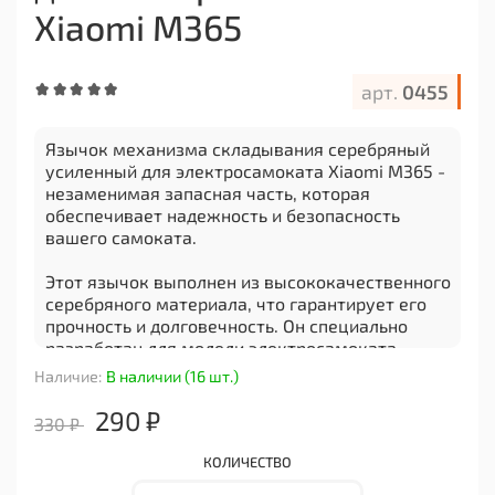
Xiaomi M365
арт.
0455
Язычок механизма складывания серебряный
усиленный для электросамоката Xiaomi M365 -
незаменимая запасная часть, которая
обеспечивает надежность и безопасность
вашего самоката.
Этот язычок выполнен из высококачественного
серебряного материала, что гарантирует его
прочность и долговечность. Он специально
разработан для модели электросамоката
Xiaomi M365, поэтому идеально подходит для
Наличие:
В наличии (16 шт.)
замены стандартной детали.
290 ₽
330 ₽
Усиленная конструкция этого язычка
обеспечивает дополнительную жесткость и
КОЛИЧЕСТВО
устойчивость к нагрузкам, что позволяет ему