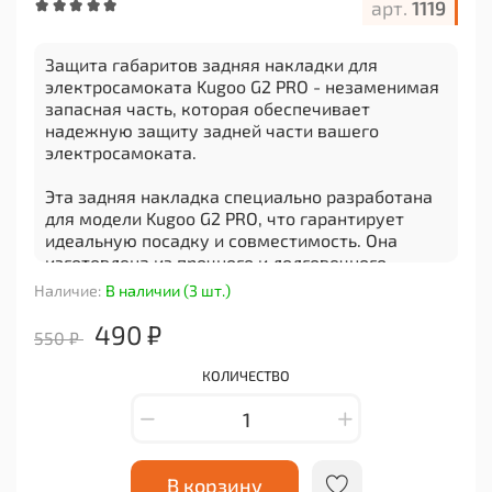
арт.
1119
Защита габаритов задняя накладки для
электросамоката Kugoo G2 PRO - незаменимая
запасная часть, которая обеспечивает
надежную защиту задней части вашего
электросамоката.
Эта задняя накладка специально разработана
для модели Kugoo G2 PRO, что гарантирует
идеальную посадку и совместимость. Она
изготовлена из прочного и долговечного
материала, который обеспечивает
Наличие:
В наличии (3 шт.)
дополнительную защиту от ударов, царапин и
других повреждений.
490 ₽
550 ₽
Установка этой задней накладки на ваш
КОЛИЧЕСТВО
электросамокат Kugoo G2 PRO происходит
быстро и легко благодаря специальным
креплениям. Она плотно прилегает к корпусу
самоката, не оказывая влияния на его
функциональность и безопасность.
В корзину