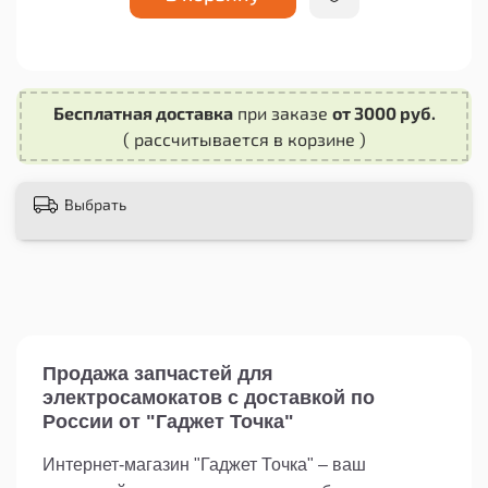
Защитите свой электросамокат Kugoo G2 PRO от
повреждений с помощью этой
высококачественной задней накладки.
Приобретайте ее уже сегодня и продолжайте
Бесплатная доставка
при заказе
от 3000 руб.
наслаждаться комфортными поездками на
( рассчитывается в корзине )
своем самокате без беспокойства о его
сохранности.
Выбрать
Продажа запчастей для
электросамокатов с доставкой по
России от "Гаджет Точка"
Интернет-магазин "Гаджет Точка" – ваш