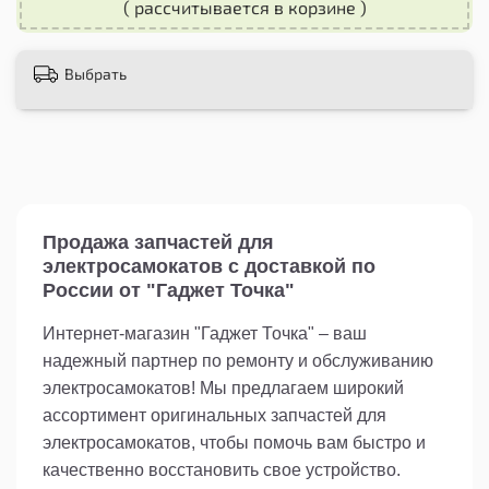
от влаги и пыли, продлевая их
( рассчитывается в корзине )
эксплуатационный срок. Данный продукт
подойдет для всех, кто ценит качество и
надежность в своем активном образе жизни.
Выбрать
Приобретая этот аксессуар, вы сделаете
важный шаг к улучшению надежности вашего
оборудования. Заглушка станет вам отличным
помощником и обеспечит спокойствие во время
катания. Если вы ищете качественные и
удобные средства для ремонта своих роликов,
самокатов или скейтбордов, данная заглушка
Продажа запчастей для
станет отличным решением. Не упустите шанс
электросамокатов с доставкой по
сделать свое катание более безопасным и
России от "Гаджет Точка"
комфортным с помощью этого простого, но
эффективного аксессуара.
Интернет-магазин "Гаджет Точка" – ваш
надежный партнер по ремонту и обслуживанию
электросамокатов! Мы предлагаем широкий
ассортимент оригинальных запчастей для
электросамокатов, чтобы помочь вам быстро и
качественно восстановить свое устройство.