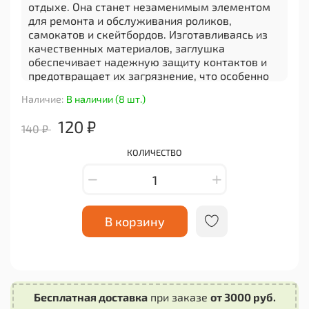
отдыхе. Она станет незаменимым элементом
для ремонта и обслуживания роликов,
самокатов и скейтбордов. Изготавливаясь из
качественных материалов, заглушка
обеспечивает надежную защиту контактов и
предотвращает их загрязнение, что особенно
важно для поддержания функциональности
Наличие:
В наличии (8 шт.)
вашего оборудования.
120 ₽
Использование данной заглушки поможет
140 ₽
продлить срок службы разъемов, обеспечив
надежную эксплуатацию в любых условиях.
КОЛИЧЕСТВО
Компактные размеры и легкий вес позволяют
удобно переносить заглушку и в любой момент
использовать ее по назначению. Это отличный
выбор как для профессионалов, так и для
В корзину
любителей активного отдыха.
Заглушка для разъема Amass XT90E-F легко
устанавливается и обеспечивает плотное
прилегание, что исключает возможность
случайного отключения. Кроме того, она
Бесплатная доставка
при заказе
от 3000 руб.
позволяет защитить электрические соединения