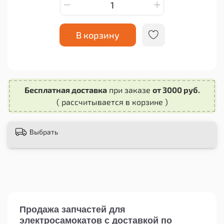
Установка этой запасной части очень проста и
не требует специальных инструментов. Просто
вставьте заглушку в порт разъема зарядки и
она надежно фиксируется на своем месте.
В корзину
Будьте уверены, что с этой металлической
заглушкой ваш самокат будет защищен от
повреждений и сохранит свою
функциональность на долгое время.
Бесплатная доставка
при заказе
от 3000 руб.
( рассчитывается в корзине )
Не откладывайте замену запасных частей на
потом! Приобретите заглушку металлическую
порта разъема зарядки Kugoo Ultron Halton и
Выбрать
многие другие самокаты прямо сейчас и
продолжайте наслаждаться комфортными
поездками на своем самокате.
Продажа запчастей для
электросамокатов с доставкой по