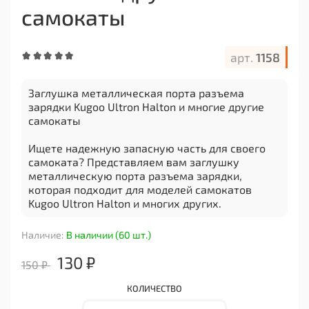
самокаты
арт.
1158
Заглушка металлическая порта разъема
зарядки Kugoo Ultron Halton и многие другие
самокаты
Ищете надежную запасную часть для своего
самоката? Представляем вам заглушку
металлическую порта разъема зарядки,
которая подходит для моделей самокатов
Kugoo Ultron Halton и многих других.
Эта заглушка изготовлена из прочного металла,
Наличие:
В наличии (60 шт.)
что обеспечивает долговечность и надежность.
Она предназначена для защиты порта разъема
130 ₽
150 ₽
зарядки от пыли, грязи и влаги, что позволяет
продлить срок службы вашего самоката.
КОЛИЧЕСТВО