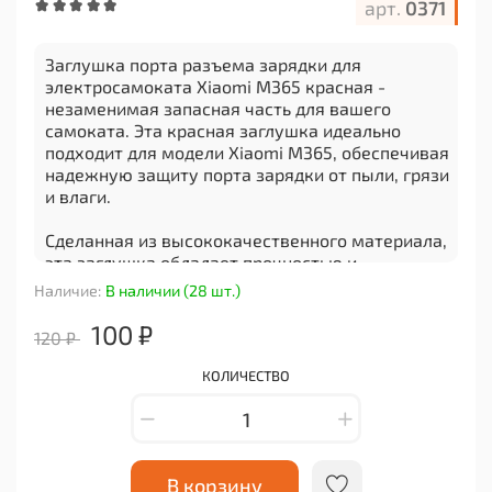
арт.
0371
Заглушка порта разъема зарядки для
электросамоката Xiaomi M365 красная -
незаменимая запасная часть для вашего
самоката. Эта красная заглушка идеально
подходит для модели Xiaomi M365, обеспечивая
надежную защиту порта зарядки от пыли, грязи
и влаги.
Сделанная из высококачественного материала,
эта заглушка обладает прочностью и
долговечностью, что гарантирует ее долгий
Наличие:
В наличии (28 шт.)
срок службы. Она легко устанавливается на
порт зарядки самоката и надежно фиксируется,
100 ₽
120 ₽
не позволяя попаданию посторонних предметов
внутрь.
КОЛИЧЕСТВО
Кроме того, красный цвет заглушки придает
вашему электросамокату стильный и яркий
вид. Он привлекает внимание окружающих и
делает ваш самокат более узнаваемым.
В корзину