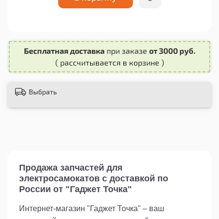
Не откладывайте замену заглушки на потом!
Закажите красную заглушку порта разъема
зарядки для электросамоката Xiaomi M365
прямо сейчас и обеспечьте своему самокату
Бесплатная доставка
при заказе
от 3000 руб.
надежную защиту и стильный внешний вид.
( рассчитывается в корзине )
Будьте уверены, что ваш самокат всегда будет
готов к использованию и привлекать
восхищенные взгляды!
Выбрать
Продажа запчастей для
электросамокатов с доставкой по
России от "Гаджет Точка"
Интернет-магазин "Гаджет Точка" – ваш